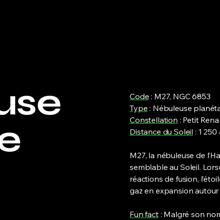
use
Code
: M27, NGC 6853
Type
: Nébuleuse planéta
Constellation
: Petit Rena
re
Distance du Soleil
: 1 250
M27, la nébuleuse de l’Hal
semblable au Soleil. Lors
réactions de fusion, l’ét
gaz en expansion autour 
Fun fact
: Malgré son nom,