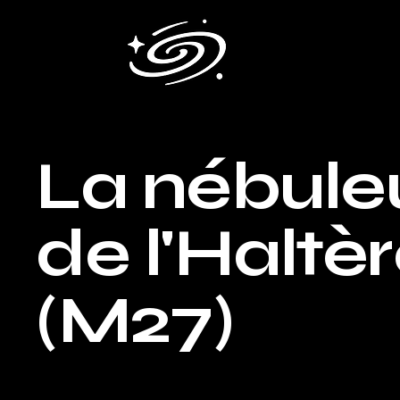
La nébule
de l'Haltè
(M27)