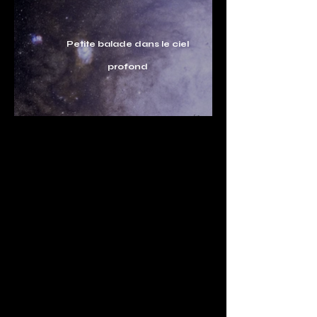
Petite balade dans le ciel
profond
Cette page est dédiée à la
mémoire d'Hubert REEVES sans
qui elle n'aurait probablement
jamais vu le jour.
Une question, une suggestion? :
contact@starsndust.com